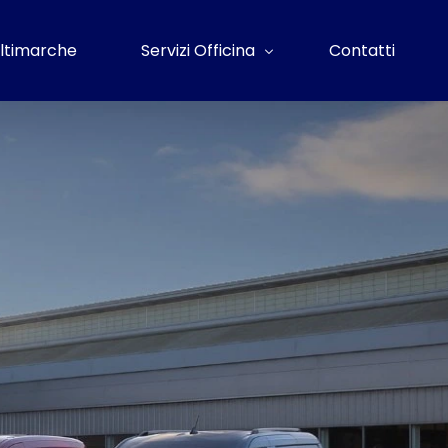
ltimarche
Servizi Officina
Contatti
Officina e Meccatronica
Centro Revisioni
Gommista
Carrozzeria Autorizzata Ford
Soccorso Stradale
Servizio Avviso Scadenze
Pratiche Assicurative e finanziamenti