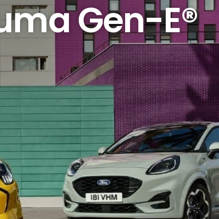
uma Gen-E®